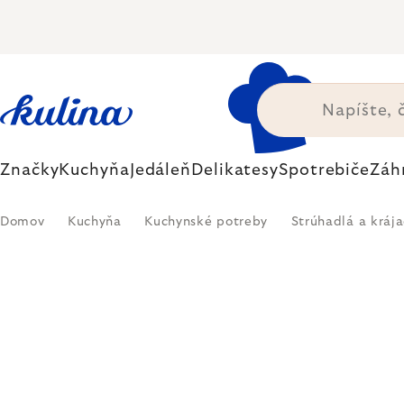
Prejsť
na
obsah
Značky
Kuchyňa
Jedáleň
Delikatesy
Spotrebiče
Záh
Domov
Kuchyňa
Kuchynské potreby
Strúhadlá a kráj