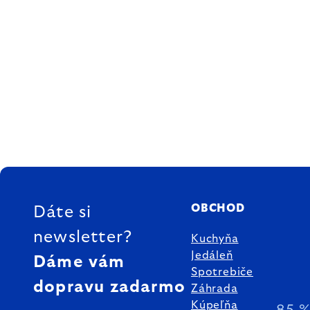
ZÁPÄTIE
OBCHOD
Dáte si
newsletter?
Kuchyňa
Jedáleň
Dáme vám
Spotrebiče
dopravu zadarmo
Záhrada
Kúpeľňa