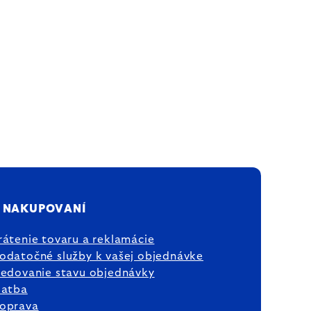
 NAKUPOVANÍ
rátenie tovaru a reklamácie
odatočné služby k vašej objednávke
ledovanie stavu objednávky
latba
oprava