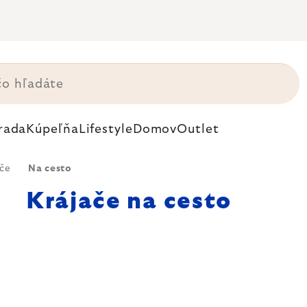
rada
Kúpeľňa
Lifestyle
Domov
Outlet
ače
Na cesto
Krájače na cesto