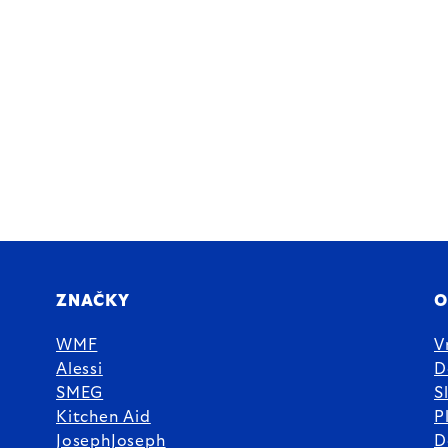
ZNAČKY
O
WMF
V
Alessi
D
SMEG
S
Kitchen Aid
P
JosephJoseph
D