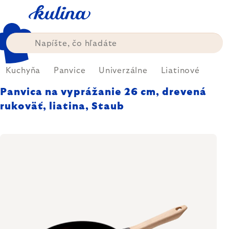
Prejsť
na
obsah
Kuchyňa
Panvice
Univerzálne
Liatinové
Panvica na vyprážanie 26 cm, drevená
rukoväť, liatina, Staub