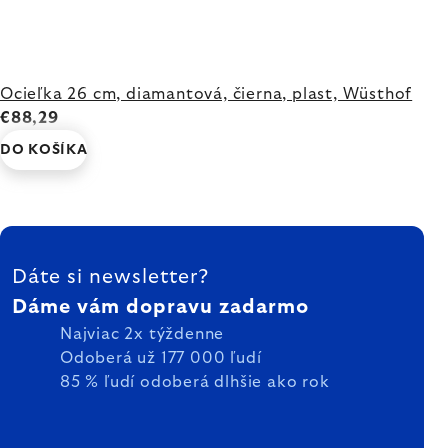
Ocieľka 26 cm, diamantová, čierna, plast, Wüsthof
€88,29
DO KOŠÍKA
ZÁPÄTIE
Dáte si newsletter?
Dáme vám dopravu zadarmo
Najviac 2x týždenne
Odoberá už 177 000 ľudí
85 % ľudí odoberá dlhšie ako rok