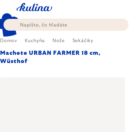
Prejsť
na
obsah
Domov
Kuchyňa
Nože
Sekáčiky
Machete URBAN FARMER 18 cm,
Wüsthof