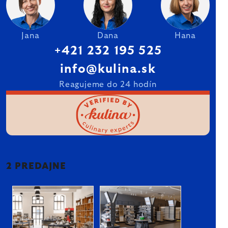
Jana
Dana
Hana
+421 232 195 525
info@kulina.sk
Reagujeme do 24 hodín
2 PREDAJNE