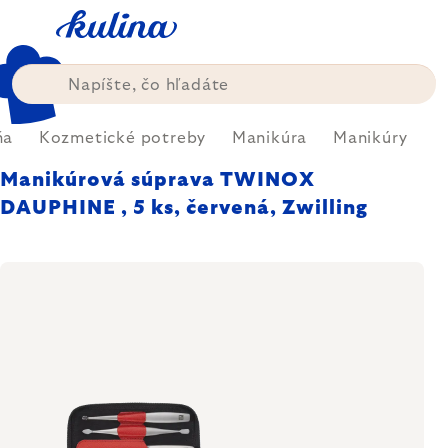
Prejsť
na
obsah
ňa
Kozmetické potreby
Manikúra
Manikúry
Manikúrová súprava TWINOX
DAUPHINE , 5 ks, červená, Zwilling