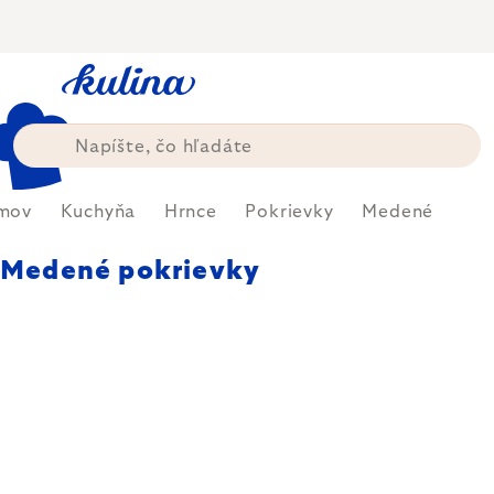
Prejsť
na
obsah
mov
Kuchyňa
Hrnce
Pokrievky
Medené
Medené pokrievky