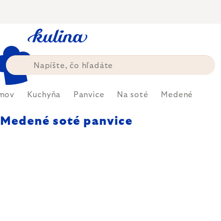
Prejsť
na
obsah
mov
Kuchyňa
Panvice
Na soté
Medené
Medené soté panvice