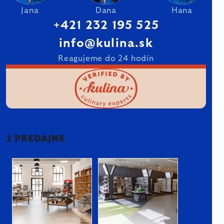
Jana
Dana
Hana
+421 232 195 525
info@kulina.sk
Reagujeme do 24 hodín
2 PREDAJNE