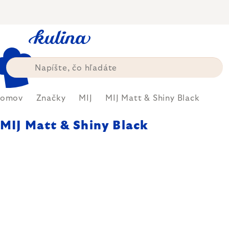
Prejsť
na
obsah
omov
Značky
MIJ
MIJ Matt & Shiny Black
MIJ Matt & Shiny Black