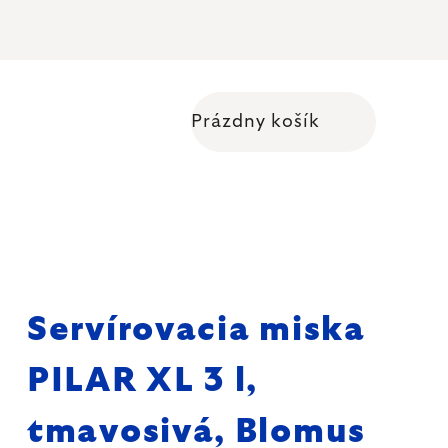
Prázdny košík
Nákupný košík
s
Servírovacia miska
PILAR XL 3 l,
tmavosivá, Blomus