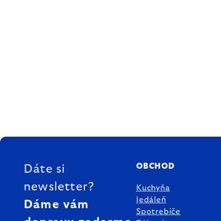
ZÁPÄTIE
OBCHOD
Dáte si
newsletter?
Kuchyňa
Jedáleň
Dáme vám
Spotrebiče