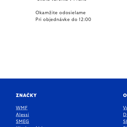
Okamžite odosielame
Pri objednávke do 12:00
ZNAČKY
O
WMF
V
Alessi
D
SMEG
S