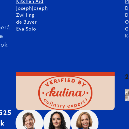
Kitchen Aid
P
JosephJoseph
D
%
Zwilling
D
de Buyer
O
erá
Eva Solo
G
ie
K
rok
 525
sk