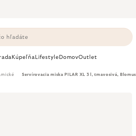
rada
Kúpeľňa
Lifestyle
Domov
Outlet
amické
Servírovacia miska PILAR XL 3 l, tmavosivá, Blomu