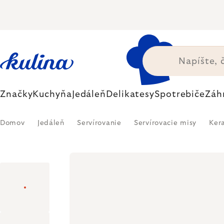
Prejsť
na
obsah
Značky
Kuchyňa
Jedáleň
Delikatesy
Spotrebiče
Záh
Domov
Jedáleň
Servírovanie
Servírovacie misy
Ker