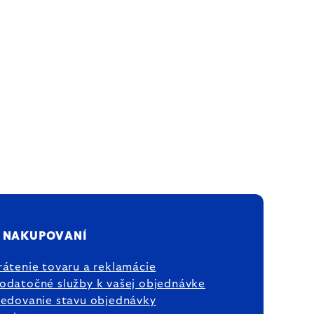
 NAKUPOVANÍ
rátenie tovaru a reklamácie
odatočné služby k vašej objednávke
ledovanie stavu objednávky