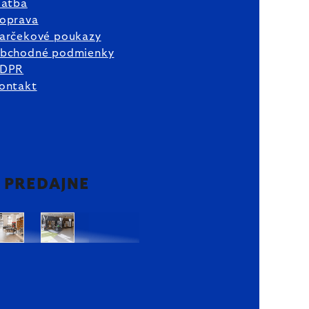
latba
oprava
arčekové poukazy
bchodné podmienky
DPR
ontakt
2 PREDAJNE
Bratislava
Bratislava
OC
OC
Danubia
Central