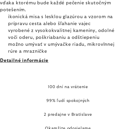
vďaka ktorému bude každé pečenie skutočným
potešením.
ikonická misa s lesklou glazúrou a vzorom na
prípravu cesta alebo šľahanie vajec
vyrobené z vysokokvalitnej kameniny, odolné
voči oderu, poškriabaniu a odštiepeniu
možno umývať v umývačke riadu, mikrovlnnej
rúre a mrazničke
Detailné informácie
100 dní na vrátenie
99% ľudí spokojných
2 predajne v Bratislave
Okamžite odosielame