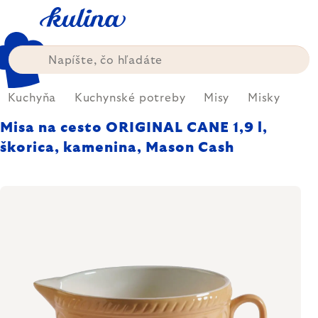
Prejsť
na
obsah
Kuchyňa
Kuchynské potreby
Misy
Misky
Misa na cesto ORIGINAL CANE 1,9 l,
škorica, kamenina, Mason Cash