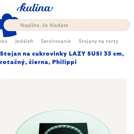
Prejsť
na
obsah
mov
Jedáleň
Servírovanie
Stojany na torty
Stojan na cukrovinky LAZY SUSI 35 cm,
rotačný, čierna, Philippi