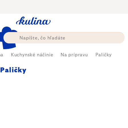
Prejsť
na
obsah
ňa
Kuchynské náčinie
Na prípravu
Paličky
Paličky