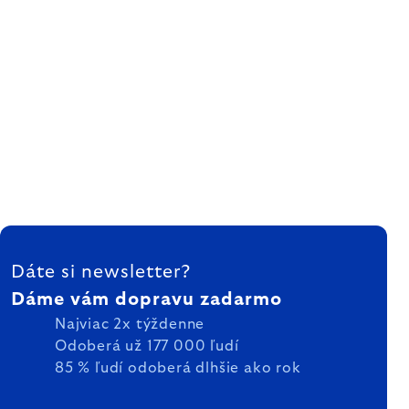
ZÁPÄTIE
Dáte si newsletter?
Dáme vám dopravu zadarmo
Najviac 2x týždenne
Odoberá už 177 000 ľudí
85 % ľudí odoberá dlhšie ako rok