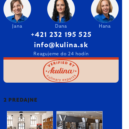
Jana
Dana
Hana
+421 232 195 525
info@kulina.sk
Reagujeme do 24 hodín
2 PREDAJNE