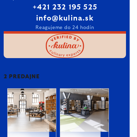
+421 232 195 525
info@kulina.sk
Reagujeme do 24 hodín
2 PREDAJNE