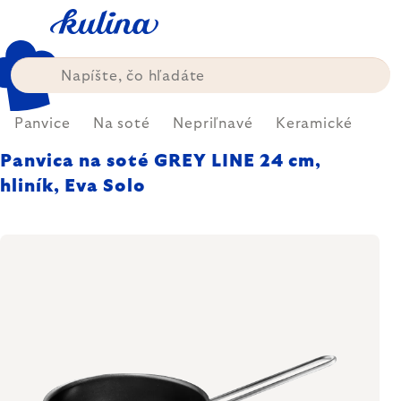
Prejsť
na
obsah
Panvice
Na soté
Nepriľnavé
Keramické
Panvica na soté GREY LINE 24 cm,
hliník, Eva Solo