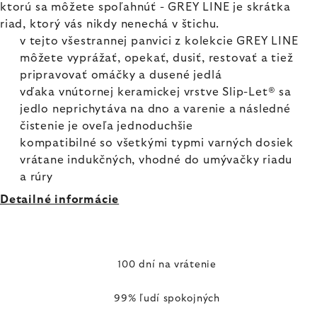
ktorú sa môžete spoľahnúť - GREY LINE je skrátka
riad, ktorý vás nikdy nenechá v štichu.
v tejto všestrannej panvici z kolekcie GREY LINE
môžete vyprážať, opekať, dusiť, restovať a tiež
pripravovať omáčky a dusené jedlá
vďaka vnútornej keramickej vrstve Slip-Let® sa
jedlo neprichytáva na dno a varenie a následné
čistenie je oveľa jednoduchšie
kompatibilné so všetkými typmi varných dosiek
vrátane indukčných, vhodné do umývačky riadu
a rúry
Detailné informácie
100 dní na vrátenie
99% ľudí spokojných