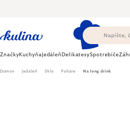
Prejsť
na
obsah
Značky
Kuchyňa
Jedáleň
Delikatesy
Spotrebiče
Záh
Domov
Jedáleň
Sklo
Poháre
Na long drink