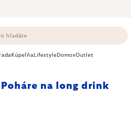
rada
Kúpeľňa
Lifestyle
Domov
Outlet
Poháre na long drink