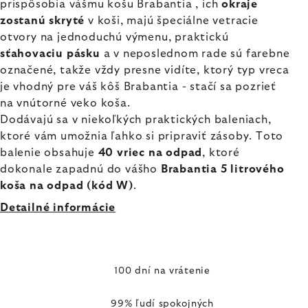
prispôsobia vášmu košu Brabantia , ich
okraje
zostanú skryté
v koši, majú špeciálne vetracie
otvory na jednoduchú výmenu, praktickú
sťahovaciu pásku
a v neposlednom rade sú farebne
označené, takže vždy presne vidíte, ktorý typ vreca
je vhodný pre váš kôš Brabantia - stačí sa pozrieť
na vnútorné veko koša.
Dodávajú sa v niekoľkých praktických baleniach,
ktoré vám umožnia ľahko si pripraviť zásoby. Toto
balenie obsahuje
40 vriec na odpad
, ktoré
dokonale zapadnú do vášho
Brabantia 5 litrového
koša na odpad (kód W)
.
Detailné informácie
100 dní na vrátenie
99% ľudí spokojných