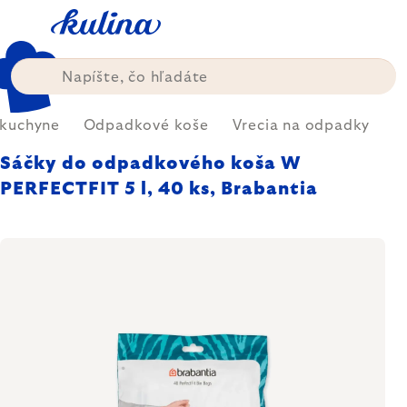
Prejsť
na
obsah
 kuchyne
Odpadkové koše
Vrecia na odpadky
Sáčky do odpadkového koša W
PERFECTFIT 5 l, 40 ks, Brabantia