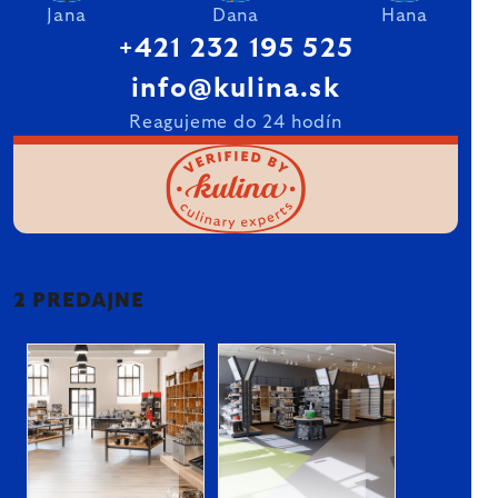
Jana
Dana
Hana
+421 232 195 525
info@kulina.sk
Reagujeme do 24 hodín
2 PREDAJNE