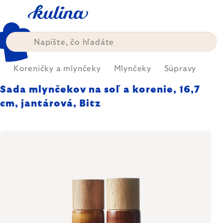
Prejsť
na
obsah
a
Koreničky a mlynčeky
Mlynčeky
Súpravy
Sada mlynčekov na soľ a korenie, 16,7
cm, jantárová, Bitz