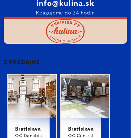
info@kulina.sk
Reagujeme do 24 hodín
2 PREDAJNE
Bratislava
Bratislava
OC Danubia
OC Central