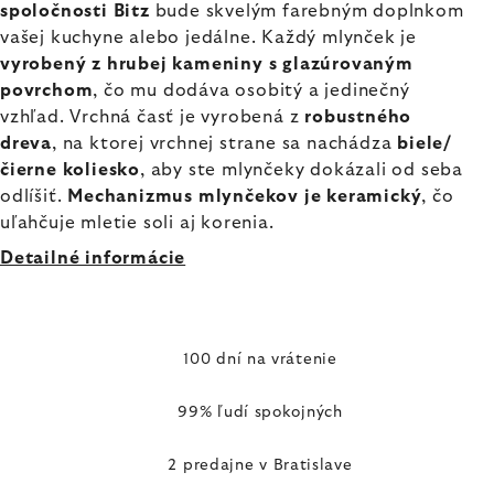
spoločnosti Bitz
bude skvelým farebným doplnkom
vašej kuchyne alebo jedálne. Každý mlynček je
vyrobený z hrubej kameniny
s glazúrovaným
povrchom
, čo mu dodáva osobitý a jedinečný
vzhľad. Vrchná časť je vyrobená z
robustného
dreva
, na ktorej vrchnej strane sa nachádza
biele/
čierne koliesko
, aby ste mlynčeky dokázali od seba
odlíšiť.
Mechanizmus mlynčekov je keramický
, čo
uľahčuje mletie soli aj korenia.
Detailné informácie
100 dní na vrátenie
99% ľudí spokojných
2 predajne v Bratislave