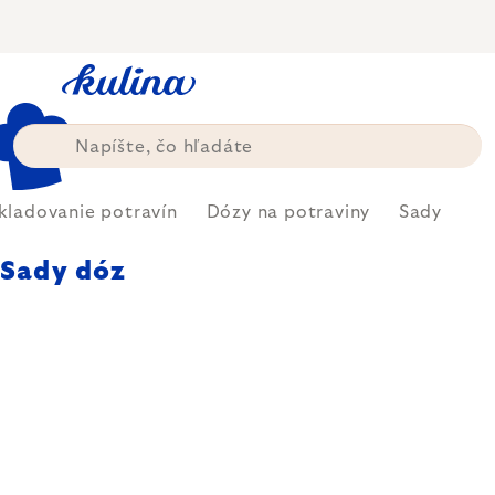
Prejsť
na
obsah
kladovanie potravín
Dózy na potraviny
Sady
Sady dóz