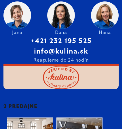
Jana
Dana
Hana
+421 232 195 525
info@kulina.sk
Reagujeme do 24 hodín
2 PREDAJNE