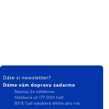
ZÁPÄTIE
Dáte si newsletter?
Dáme vám dopravu zadarmo
Najviac 2x týždenne
Odoberá už 177 000 ľudí
85 % ľudí odoberá dlhšie ako rok