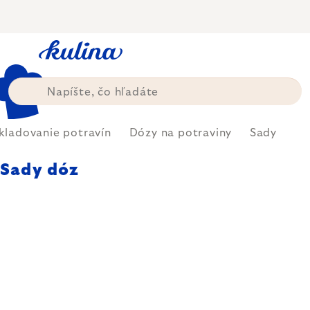
Prejsť
na
obsah
kladovanie potravín
Dózy na potraviny
Sady
Sady dóz