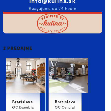
info@kulina.sk
Reagujeme do 24 hodín
2 PREDAJNE
Bratislava
Bratislava
OC Danubia
OC Central