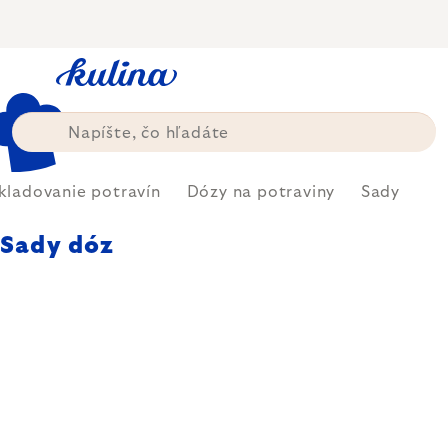
Prejsť
na
obsah
kladovanie potravín
Dózy na potraviny
Sady
Sady dóz