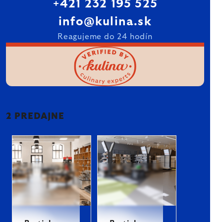
+421 232 195 525
info@kulina.sk
Reagujeme do 24 hodín
2 PREDAJNE