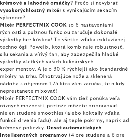
krémové a lahodné omáčky
? Prečo si nevybrať
vysokorýchlostný mixér
s vynikajúcim sekacím
výkonom?
Mixér PERFECTMIX COOK
so 6 nastaveniami
rýchlosti a pulznou funkciou zaručuje dokonalé
výsledky bez kúskov! To všetko vďaka exkluzívnej
technológii Powelix, ktorá kombinuje robustnosť,
silu sekania a vírivý ťah, aby zabezpečila hladké
výsledky všetkých vašich kulinárskych
experimentov. A je o 30 % rýchlejší ako štandardné
mixéry na trhu. Dlhotrvajúce nože a sklenená
nádoba s objemom 1,75 litra vám zaručia, že nikdy
neprestanete mixovať!
Mixér PERFECTMIX COOK vám tiež ponúka veľa
rôznych možností, pretože môžete pripravovať
nielen studené smoothies (alebo koktaily vďaka
funkcii drvenia ľadu), ale aj teplé pokrmy, napríklad
krémové polievky.
Desať automatických
inteligentných programov
(4 pre studené a 6 pre