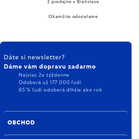
2 predajne v Bratislave
Okamžite odosielame
ZÁPÄTIE
Dáte si newsletter?
Dáme vám dopravu zadarmo
Najviac 2x týždenne
Odoberá už 177 000 ľudí
85 % ľudí odoberá dlhšie ako rok
OBCHOD