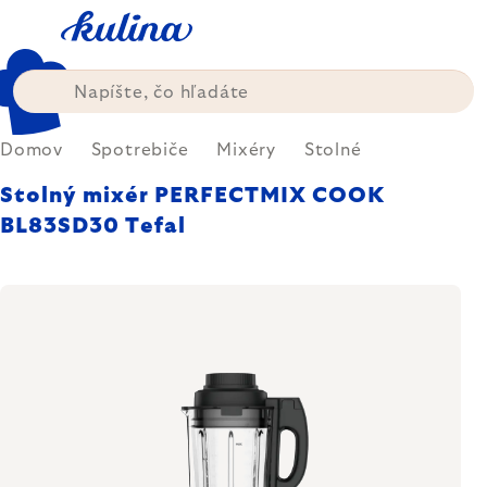
Prejsť
na
obsah
Domov
Spotrebiče
Mixéry
Stolné
Stolný mixér PERFECTMIX COOK
BL83SD30 Tefal