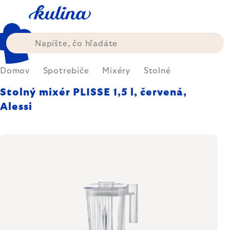
Prejsť
na
obsah
Domov
Spotrebiče
Mixéry
Stolné
Stolný mixér PLISSE 1,5 l, červená,
Alessi