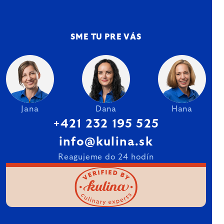
SME TU PRE VÁS
Jana
Dana
Hana
+421 232 195 525
info@kulina.sk
Reagujeme do 24 hodín