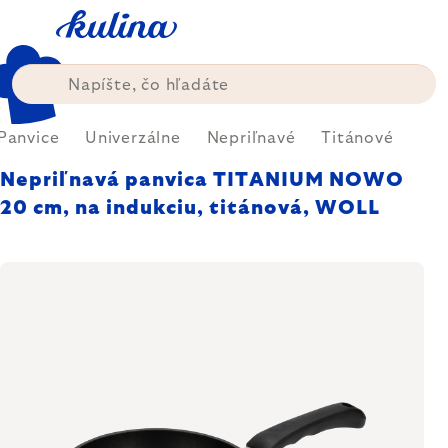
Prejsť
na
obsah
Panvice
Univerzálne
Nepriľnavé
Titánové
Nepriľnavá panvica TITANIUM NOWO
20 cm, na indukciu, titánová, WOLL