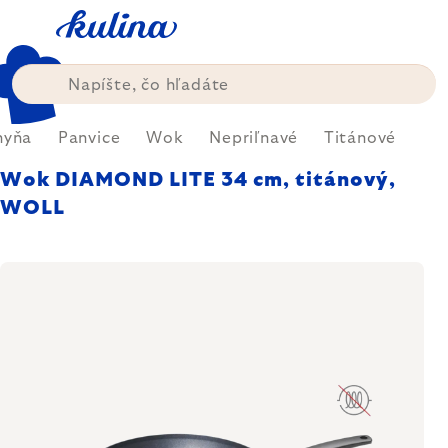
Prejsť
na
obsah
hyňa
Panvice
Wok
Nepriľnavé
Titánové
Wok DIAMOND LITE 34 cm, titánový,
WOLL