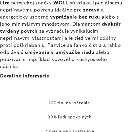
Lite
nemeckej značky
WOLL
sú vďaka špeciálnemu
nepriľnavému povrchu ideálne pre
zdravé
a
energeticky úsporné
vyprážanie bez tuku
alebo s
jeho minimálnym množstvom. Diamantom
dvakrát
tvrdený povrch
sa vyznačuje vynikajúcimi
nepriľnavými vlastnosťami a je tiež veľmi odolný
proti poškriabaniu. Panvice sa ľahko čistia a ľahko
odolávajú
umývaniu v umývačke riadu
alebo
používaniu napríklad kovového kuchynského
náčinia.
Detailné informácie
100 dní na vrátenie
99% ľudí spokojných
2 predajne v Bratislave