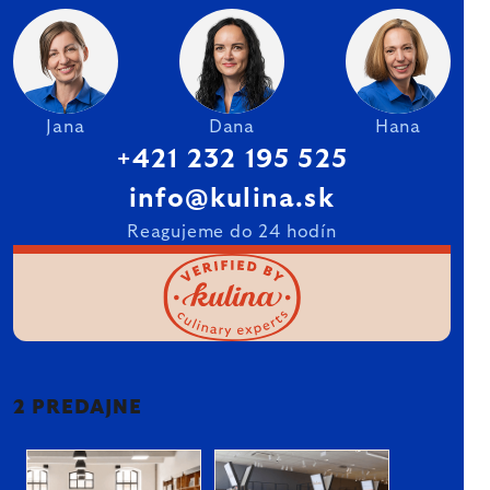
Jana
Dana
Hana
+421 232 195 525
info@kulina.sk
Reagujeme do 24 hodín
2 PREDAJNE