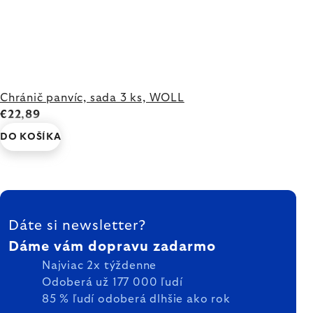
Chránič panvíc, sada 3 ks, WOLL
€22,89
DO KOŠÍKA
ZÁPÄTIE
Dáte si newsletter?
Dáme vám dopravu zadarmo
Najviac 2x týždenne
Odoberá už 177 000 ľudí
85 % ľudí odoberá dlhšie ako rok