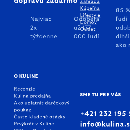
dopravu zadarmo
Záhrada
Kúpeľňa
85 
Lifestyle
Najviac
Odoberá
ľudí
Domov
2x
už 177
odob
Outlet
týždenne
000 ľudí
dlhš
ako 
O KULINE
Recenzie
SME TU PRE VÁS
Kulina predajňa
Ako uplatniť darčekový
poukaz
+421 232 195
Často kladené otázky
info@kulina.
Prvýkrát v Kuline