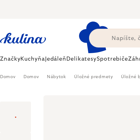
Prejsť
na
obsah
Značky
Kuchyňa
Jedáleň
Delikatesy
Spotrebiče
Záh
Domov
Domov
Nábytok
Úložné predmety
Úložné 