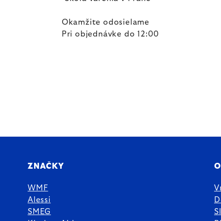
Okamžite odosielame
Pri objednávke do 12:00
ZNAČKY
O
WMF
V
Alessi
D
SMEG
S