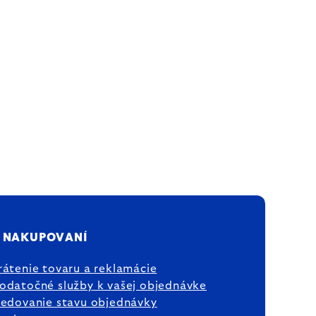
 NAKUPOVANÍ
rátenie tovaru a reklamácie
odatočné služby k vašej objednávke
ledovanie stavu objednávky