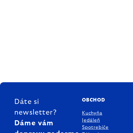
ZÁPÄTIE
OBCHOD
Dáte si
newsletter?
Kuchyňa
Jedáleň
Dáme vám
Spotrebiče