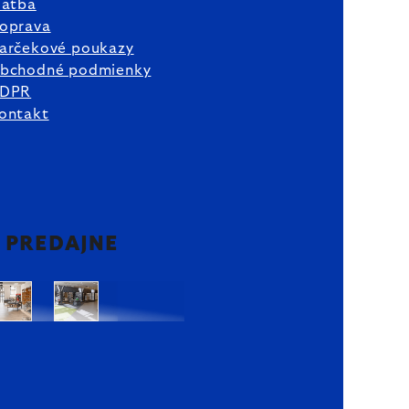
latba
oprava
arčekové poukazy
bchodné podmienky
DPR
ontakt
2 PREDAJNE
Bratislava
Bratislava
OC
OC
Danubia
Central