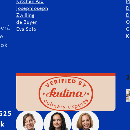
Kitchen Aid
P
JosephJoseph
D
%
Zwilling
D
de Buyer
O
erá
Eva Solo
G
ie
K
rok
 525
sk