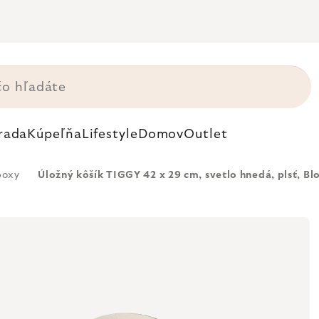
rada
Kúpeľňa
Lifestyle
Domov
Outlet
boxy
Úložný kôšík TIGGY 42 x 29 cm, svetlo hnedá, plsť, B