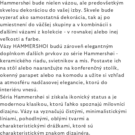
Hammershøi bude nielen vázou, ale predovšetkým
skvelou dekoráciou do vašej izby. Skvele bude
vyzerať ako samostatná dekorácia, tak aj po
umiestnení do väčšej skupiny a v kombinácii s
ďalšími vázami z kolekcie - v rovnakej alebo inej
veľkosti a farbe.
Vázy HAMMERSHOI budú zároveň elegantným
doplnkom ďalších prvkov zo série Hammershøi -
keramického riadu, svietnikov a mís. Postavte ich
na stôl alebo naaranžujte na konferenčný stolík,
okenný parapet alebo na komodu a užite si vzhľad
a atmosféru nadčasovej elegancie, ktorú do
interiéru vnesú.
Séria Hammershøi si získala ikonický status a je
modernou klasikou, ktorú ľahko spoznajú milovníci
dizajnu. Vázy sa vyznačujú čistými, minimalistickými
líniami, pohodlnými, oblými tvarmi a
charakteristickými drážkami, ktoré sú
charakteristickým znakom dizajnéra.