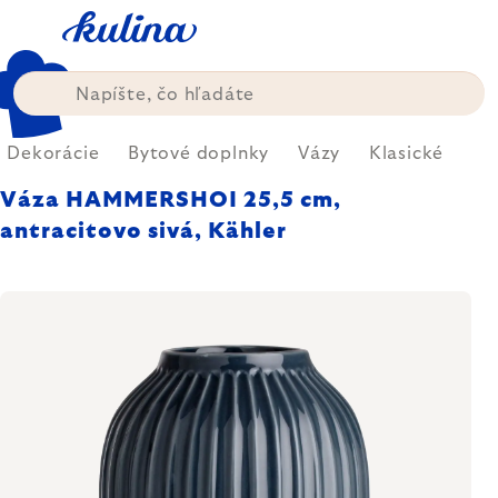
Prejsť
na
obsah
Dekorácie
Bytové doplnky
Vázy
Klasické
Váza HAMMERSHOI 25,5 cm,
antracitovo sivá, Kähler