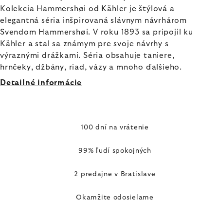
Kolekcia Hammershøi od Kähler je štýlová a
elegantná séria inšpirovaná slávnym návrhárom
Svendom Hammershøi. V roku 1893 sa pripojil ku
Kähler a stal sa známym pre svoje návrhy s
výraznými drážkami. Séria obsahuje taniere,
hrnčeky, džbány, riad, vázy a mnoho ďalšieho.
Detailné informácie
100 dní na vrátenie
99% ľudí spokojných
2 predajne v Bratislave
Okamžite odosielame