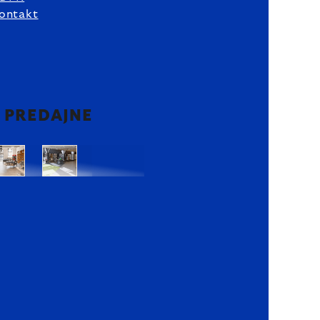
ontakt
2 PREDAJNE
Bratislava
Bratislava
OC
OC
Danubia
Central