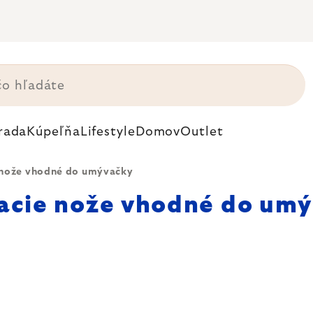
rada
Kúpeľňa
Lifestyle
Domov
Outlet
 nože vhodné do umývačky
acie nože vhodné do um