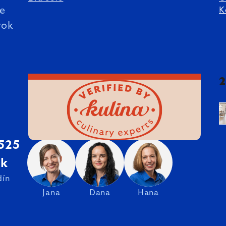
ie
K
rok
 525
sk
dín
Jana
Dana
Hana