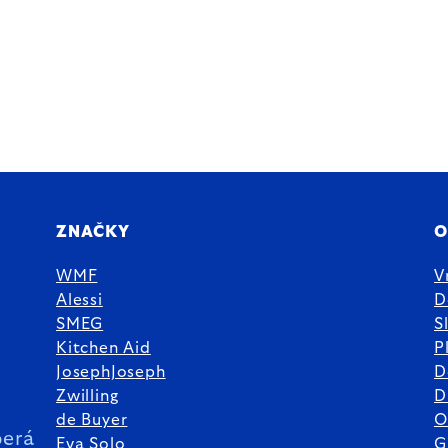
ZNAČKY
O
WMF
V
Alessi
D
SMEG
S
Kitchen Aid
P
JosephJoseph
D
%
Zwilling
D
de Buyer
O
erá
Eva Solo
G