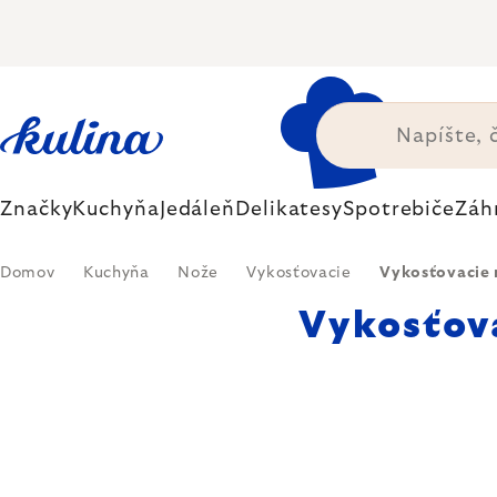
Prejsť
na
obsah
Značky
Kuchyňa
Jedáleň
Delikatesy
Spotrebiče
Záh
Domov
Kuchyňa
Nože
Vykosťovacie
Vykosťovacie
Vykosťov