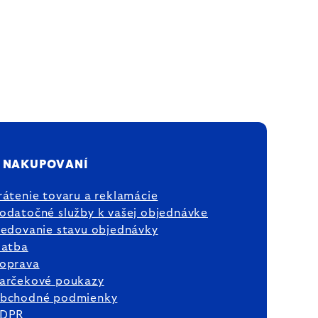
 NAKUPOVANÍ
rátenie tovaru a reklamácie
odatočné služby k vašej objednávke
ledovanie stavu objednávky
latba
oprava
arčekové poukazy
bchodné podmienky
DPR