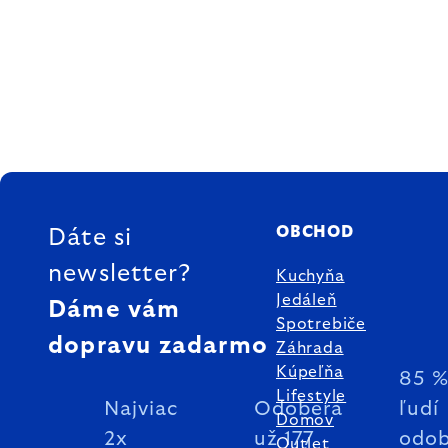
ZÁPÄTIE
OBCHOD
Dáte si
newsletter?
Kuchyňa
Jedáleň
Dáme vám
Spotrebiče
dopravu zadarmo
Záhrada
Kúpeľňa
85 
Lifestyle
Najviac
Odoberá
ľudí
Domov
2x
už 177
odob
Outlet