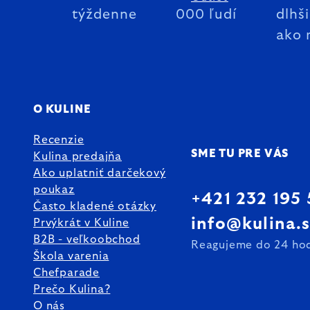
týždenne
000 ľudí
dlhš
ako 
O KULINE
Recenzie
SME TU PRE VÁS
Kulina predajňa
Ako uplatniť darčekový
poukaz
+421 232 195
Často kladené otázky
info@kulina.
Prvýkrát v Kuline
B2B - veľkoobchod
Reagujeme do 24 ho
Škola varenia
Chefparade
Prečo Kulina?
O nás