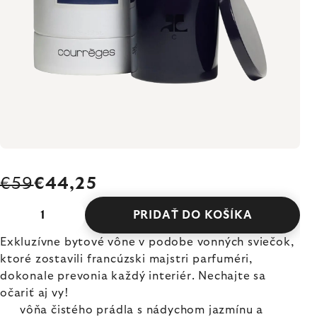
€59
€44,25
PRIDAŤ DO KOŠÍKA
Exkluzívne bytové vône v podobe vonných sviečok,
ktoré zostavili francúzski majstri parfuméri,
dokonale prevonia každý interiér. Nechajte sa
očariť aj vy!
vôňa čistého prádla s nádychom jazmínu a