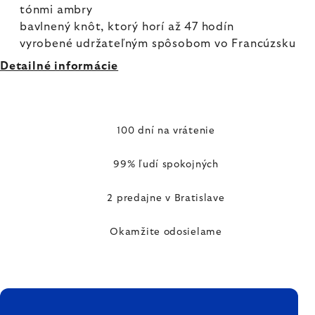
tónmi ambry
bavlnený knôt, ktorý horí až 47 hodín
vyrobené udržateľným spôsobom vo Francúzsku
Detailné informácie
100 dní na vrátenie
99% ľudí spokojných
2 predajne v Bratislave
Okamžite odosielame
ZÁPÄTIE