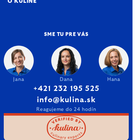
O KULINE
SME TU PRE VÁS
Jana
Dana
Hana
+421 232 195 525
info@kulina.sk
Reagujeme do 24 hodín