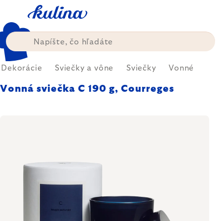
Prejsť
na
obsah
Dekorácie
Sviečky a vône
Sviečky
Vonné
Vonná sviečka C 190 g, Courreges