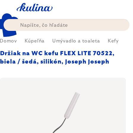
Prejsť
na
obsah
Domov
Kúpeľňa
Umývadlo a toaleta
Kefy
Držiak na WC kefu FLEX LITE 70522,
biela / šedá, silikón, Joseph Joseph