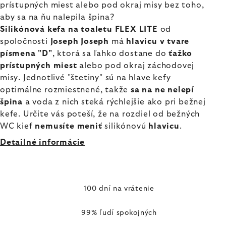
prístupných miest alebo pod okraj misy bez toho,
aby sa na ňu nalepila špina?
Silikónová kefa na toaletu FLEX LITE
od
spoločnosti
Joseph Joseph
má
hlavicu v tvare
písmena "D"
, ktorá sa ľahko dostane do
ťažko
prístupných miest
alebo pod okraj záchodovej
misy. Jednotlivé "štetiny" sú na hlave kefy
optimálne rozmiestnené, takže
sa na ne nelepí
špina
a voda z nich steká rýchlejšie ako pri bežnej
kefe. Určite vás poteší, že na rozdiel od bežných
WC kief
nemusíte meniť
silikónovú
hlavicu
.
Detailné informácie
100 dní na vrátenie
99% ľudí spokojných