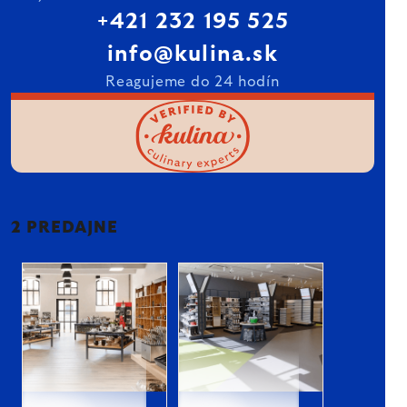
+421 232 195 525
info@kulina.sk
Reagujeme do 24 hodín
2 PREDAJNE