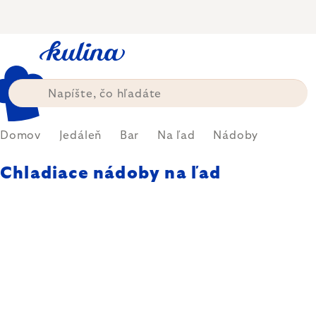
Prejsť
na
obsah
Domov
Jedáleň
Bar
Na ľad
Nádoby
Chladiace nádoby na ľad