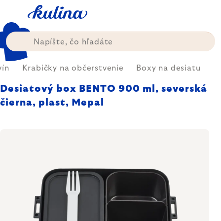
Prejsť
na
obsah
vín
Krabičky na občerstvenie
Boxy na desiatu
Desiatový box BENTO 900 ml, severská
čierna, plast, Mepal