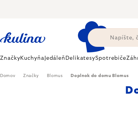
Prejsť
na
obsah
Značky
Kuchyňa
Jedáleň
Delikatesy
Spotrebiče
Záh
Domov
Značky
Blomus
Doplnok do domu Blomus
D