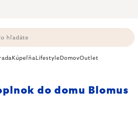
rada
Kúpeľňa
Lifestyle
Domov
Outlet
oplnok do domu Blomus