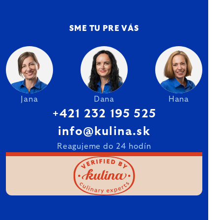
SME TU PRE VÁS
Jana
Dana
Hana
+421 232 195 525
info@kulina.sk
Reagujeme do 24 hodín