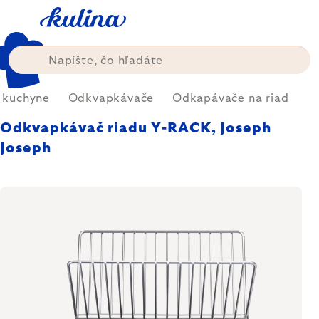
Prejsť
na
obsah
 kuchyne
Odkvapkávače
Odkapávače na riad
Odkvapkávač riadu Y-RACK, Joseph
Joseph