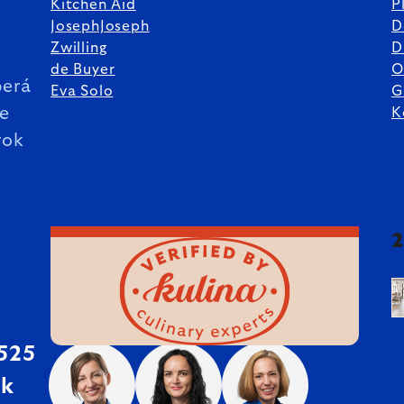
Kitchen Aid
P
JosephJoseph
D
%
Zwilling
D
de Buyer
O
erá
Eva Solo
G
ie
K
rok
 525
sk