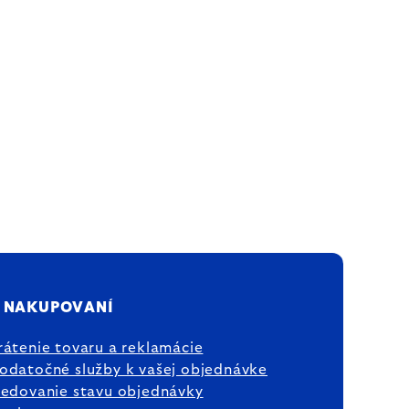
 NAKUPOVANÍ
rátenie tovaru a reklamácie
odatočné služby k vašej objednávke
ledovanie stavu objednávky