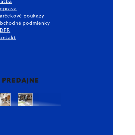
latba
oprava
arčekové poukazy
bchodné podmienky
DPR
ontakt
2 PREDAJNE
Bratislava
Bratislava
OC
OC
Danubia
Central