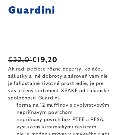
Guardini
€32,01
€19,20
Ak radi pečiete rôzne dezerty, koláče,
zákusky a iné dobroty a zároveň vám nie
je ľahostajné životné prostredie, je pre
vás určený sortiment XBAKE od talianskej
spoločnosti Guardini.
forma na 12 muffinov s dvojvrstvovým
nepriľnavým povrchom
nepriľnavý povrch bez PTFE a PFSA,
vystužený keramickými časticami
nie je možné umývať v umývačke riadu