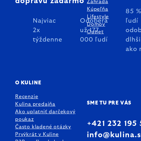
dopravu zadarmo
Záhrada
Kúpeľňa
85 
Lifestyle
Najviac
Odoberá
ľudí
Domov
2x
už 177
odob
Outlet
týždenne
000 ľudí
dlhš
ako 
O KULINE
Recenzie
SME TU PRE VÁS
Kulina predajňa
Ako uplatniť darčekový
poukaz
+421 232 195
Často kladené otázky
info@kulina.
Prvýkrát v Kuline