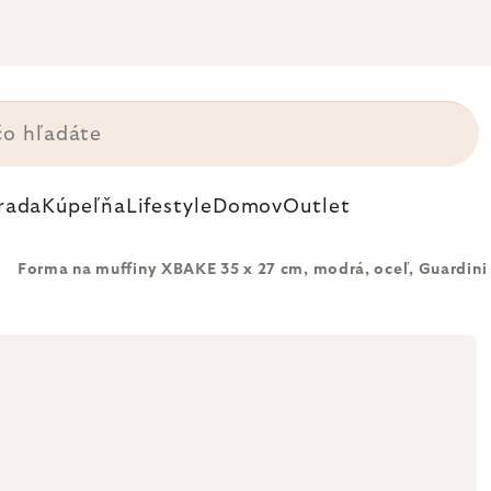
rada
Kúpeľňa
Lifestyle
Domov
Outlet
Forma na muffiny XBAKE 35 x 27 cm, modrá, oceľ, Guardini