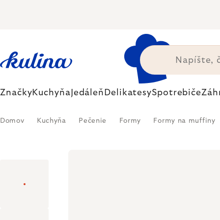
Prejsť
na
obsah
Značky
Kuchyňa
Jedáleň
Delikatesy
Spotrebiče
Záh
Domov
Kuchyňa
Pečenie
Formy
Formy na muffiny