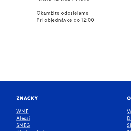
Okamžite odosielame
Pri objednávke do 12:00
ZNAČKY
O
WMF
V
Alessi
D
SMEG
S