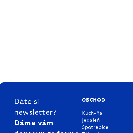
ZÁPÄTIE
OBCHOD
Dáte si
newsletter?
Kuchyňa
Jedáleň
Dáme vám
Spotrebiče