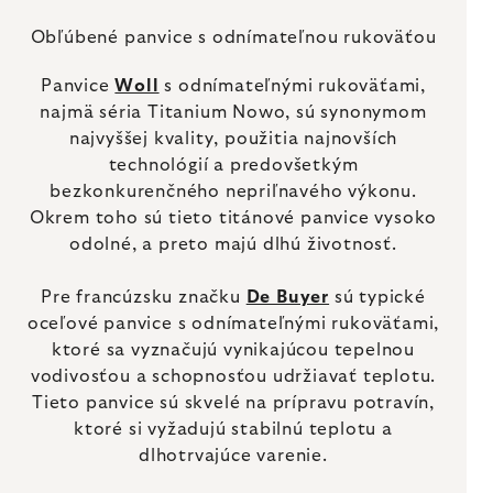
Obľúbené panvice s odnímateľnou rukoväťou
Panvice
Woll
s odnímateľnými rukoväťami,
najmä séria Titanium Nowo, sú synonymom
najvyššej kvality, použitia najnovších
technológií a predovšetkým
bezkonkurenčného nepriľnavého výkonu.
Okrem toho sú tieto titánové panvice vysoko
odolné, a preto majú dlhú životnosť.
Pre francúzsku značku
De Buyer
sú typické
oceľové panvice s odnímateľnými rukoväťami,
ktoré sa vyznačujú vynikajúcou tepelnou
vodivosťou a schopnosťou udržiavať teplotu.
Tieto panvice sú skvelé na prípravu potravín,
ktoré si vyžadujú stabilnú teplotu a
dlhotrvajúce varenie.