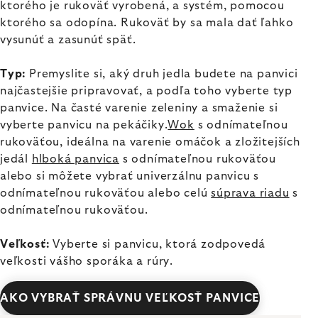
ktorého je rukoväť vyrobená, a systém, pomocou
ktorého sa odopína. Rukoväť by sa mala dať ľahko
vysunúť a zasunúť späť.
Typ:
Premyslite si, aký druh jedla budete na panvici
najčastejšie pripravovať, a podľa toho vyberte typ
panvice. Na časté varenie zeleniny a smaženie si
vyberte panvicu na pekáčiky.
Wok
s odnímateľnou
rukoväťou, ideálna na varenie omáčok a zložitejších
jedál
hlboká panvica
s odnímateľnou rukoväťou
alebo si môžete vybrať univerzálnu panvicu s
odnímateľnou rukoväťou alebo celú
súprava riadu
s
odnímateľnou rukoväťou.
Veľkosť:
Vyberte si panvicu, ktorá zodpovedá
veľkosti vášho sporáka a rúry.
AKO VYBRAŤ SPRÁVNU VEĽKOSŤ PANVICE