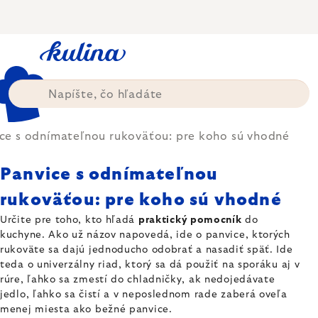
Prejsť
na
obsah
ce s odnímateľnou rukoväťou: pre koho sú vhodné
Panvice s odnímateľnou
rukoväťou: pre koho sú vhodné
Určite pre toho, kto hľadá
praktický pomocník
do
kuchyne. Ako už názov napovedá, ide o panvice, ktorých
rukoväte sa dajú jednoducho odobrať a nasadiť späť. Ide
teda o univerzálny riad, ktorý sa dá použiť na sporáku aj v
rúre, ľahko sa zmestí do chladničky, ak nedojedávate
jedlo, ľahko sa čistí a v neposlednom rade zaberá oveľa
menej miesta ako bežné panvice.