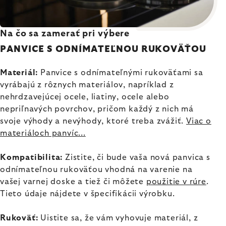
Na čo sa zamerať pri výbere
PANVICE S ODNÍMATEĽNOU RUKOVÄŤOU
Materiál:
Panvice s odnímateľnými rukoväťami sa
vyrábajú z rôznych materiálov, napríklad z
nehrdzavejúcej ocele, liatiny, ocele alebo
nepriľnavých povrchov, pričom každý z nich má
svoje výhody a nevýhody, ktoré treba zvážiť.
Viac o
materiáloch panvíc...
Kompatibilita:
Zistite, či bude vaša nová panvica s
odnímateľnou rukoväťou vhodná na varenie na
vašej varnej doske a tiež či môžete
použitie v rúre
.
Tieto údaje nájdete v špecifikácii výrobku.
Rukoväť:
Uistite sa, že vám vyhovuje materiál, z