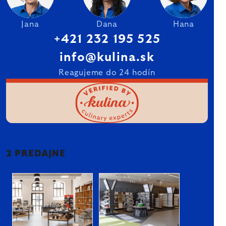
Jana
Dana
Hana
+421 232 195 525
info@kulina.sk
Reagujeme do 24 hodín
2 PREDAJNE