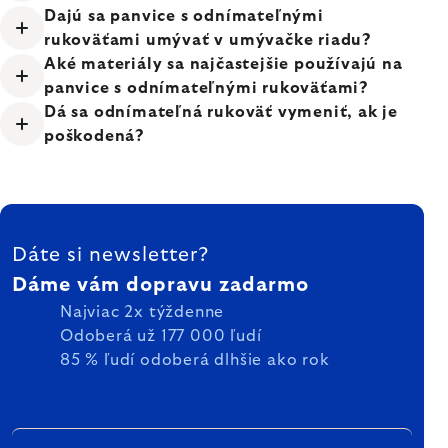
Dajú sa panvice s odnímateľnými
rukoväťami umývať v umývačke riadu?
Aké materiály sa najčastejšie používajú na
panvice s odnímateľnými rukoväťami?
Dá sa odnímateľná rukoväť vymeniť, ak je
poškodená?
ZÁPÄTIE
Dáte si newsletter?
Dáme vám dopravu zadarmo
Najviac 2x týždenne
Odoberá už 177 000 ľudí
85 % ľudí odoberá dlhšie ako rok