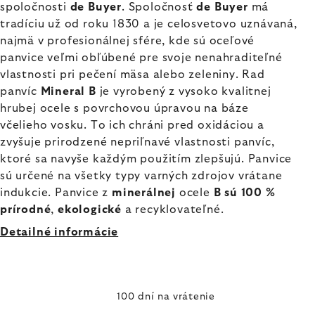
spoločnosti
de Buyer
. Spoločnosť
de Buyer
má
tradíciu už od roku 1830 a je celosvetovo uznávaná,
najmä v profesionálnej sfére, kde sú oceľové
panvice veľmi obľúbené pre svoje nenahraditeľné
vlastnosti pri pečení mäsa alebo zeleniny. Rad
panvíc
Mineral B
je vyrobený z vysoko kvalitnej
hrubej ocele s povrchovou úpravou na báze
včelieho vosku. To ich chráni pred oxidáciou a
zvyšuje prirodzené nepriľnavé vlastnosti panvíc,
ktoré sa navyše každým použitím zlepšujú. Panvice
sú určené na všetky typy varných zdrojov vrátane
indukcie. Panvice z
minerálnej
ocele
B sú 100 %
prírodné
,
ekologické
a recyklovateľné.
Detailné informácie
100 dní na vrátenie