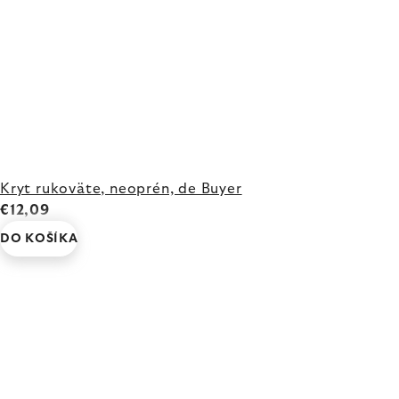
Kryt rukoväte, neoprén, de Buyer
€12,09
DO KOŠÍKA