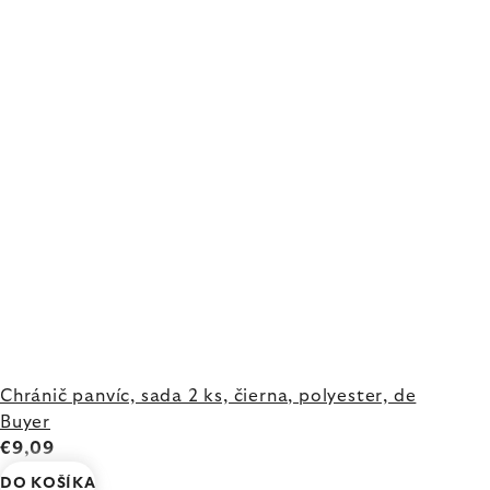
Chránič panvíc, sada 2 ks, čierna, polyester, de
Buyer
€9,09
DO KOŠÍKA