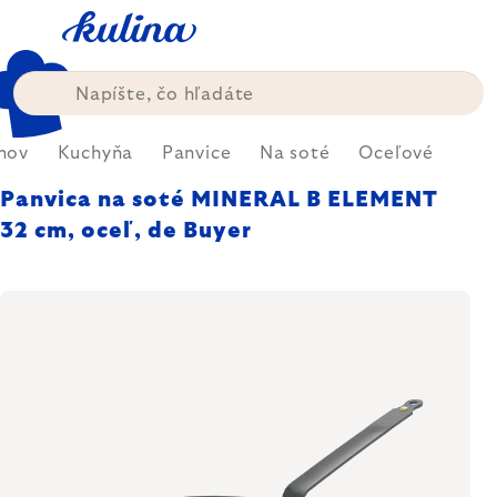
Prejsť
na
obsah
mov
Kuchyňa
Panvice
Na soté
Oceľové
Panvica na soté MINERAL B ELEMENT
32 cm, oceľ, de Buyer