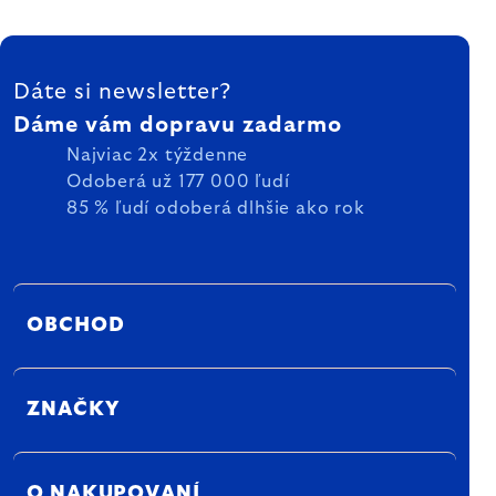
ZÁPÄTIE
Dáte si newsletter?
Dáme vám dopravu zadarmo
Najviac 2x týždenne
Odoberá už 177 000 ľudí
85 % ľudí odoberá dlhšie ako rok
OBCHOD
ZNAČKY
O NAKUPOVANÍ