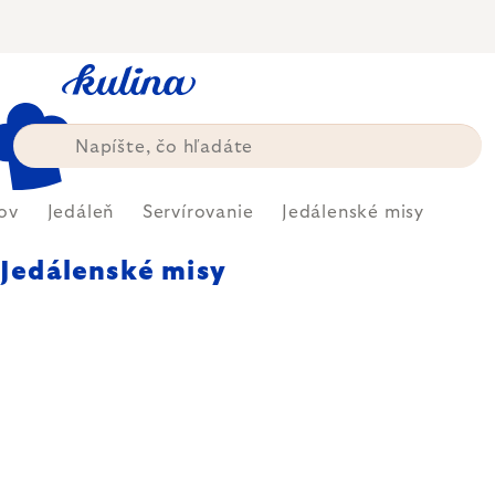
Prejsť
na
obsah
ov
Jedáleň
Servírovanie
Jedálenské misy
Jedálenské misy