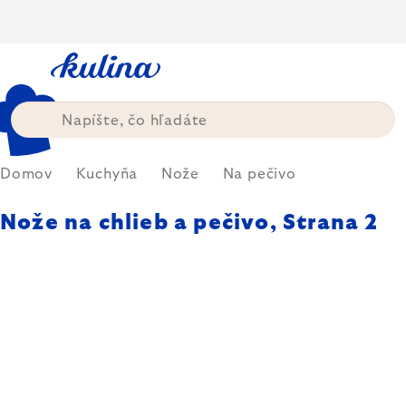
Prejsť
na
obsah
Domov
Kuchyňa
Nože
Na pečivo
Nože na chlieb a pečivo
, Strana 2