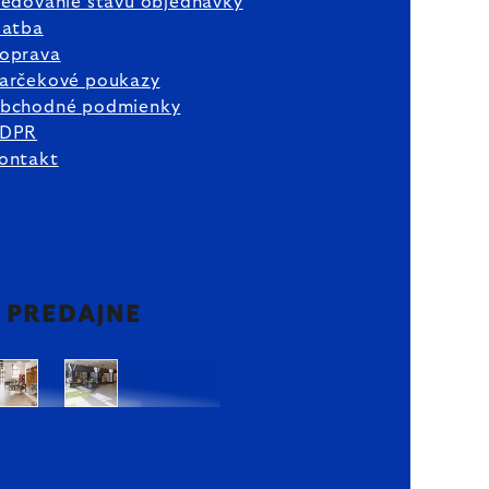
ledovanie stavu objednávky
latba
oprava
arčekové poukazy
bchodné podmienky
DPR
ontakt
2 PREDAJNE
Bratislava
Bratislava
OC
OC