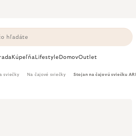
rada
Kúpeľňa
Lifestyle
Domov
Outlet
a sviečky
Na čajové sviečky
Stojan na čajovú sviečku ARE