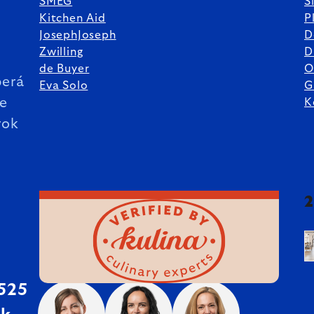
SMEG
S
Kitchen Aid
P
JosephJoseph
D
%
Zwilling
D
de Buyer
O
erá
Eva Solo
G
ie
K
rok
 525