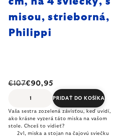
cm, na 4 sviečky, s
misou, strieborná,
Philippi
€107
€90,95
PRIDAŤ DO KOŠÍKA
Vaša sestra zozelená závisťou, keď uvidí,
ako krásne vyzerá táto miska na vašom
stole. Chceš to vidieť?
2v1, miska a stojan na čajovú sviečku