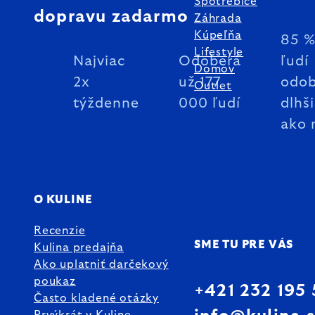
Spotrebiče
dopravu zadarmo
Záhrada
Kúpeľňa
85 
Lifestyle
Najviac
Odoberá
ľudí
Domov
2x
už 177
odob
Outlet
týždenne
000 ľudí
dlhš
ako 
O KULINE
Recenzie
SME TU PRE VÁS
Kulina predajňa
Ako uplatniť darčekový
poukaz
+421 232 195
Často kladené otázky