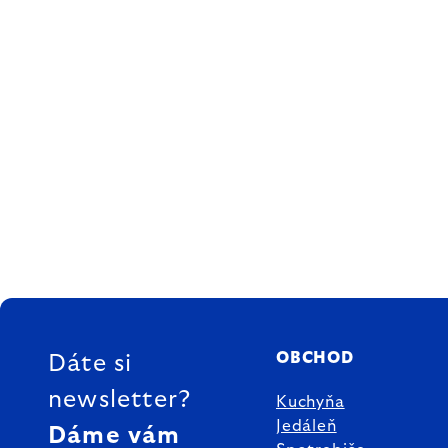
ZÁPÄTIE
OBCHOD
Dáte si
newsletter?
Kuchyňa
Jedáleň
Dáme vám