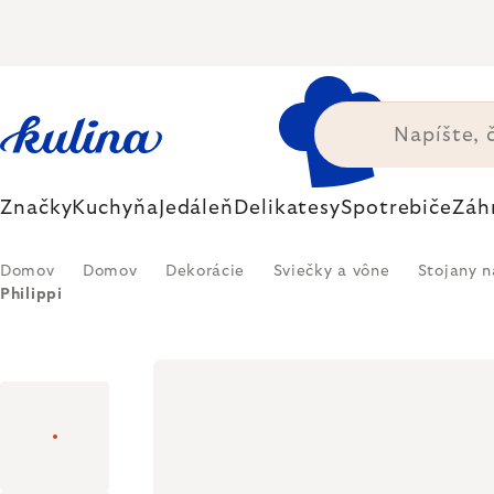
Prejsť
na
obsah
Značky
Kuchyňa
Jedáleň
Delikatesy
Spotrebiče
Záh
Domov
Domov
Dekorácie
Sviečky a vône
Stojany n
Philippi