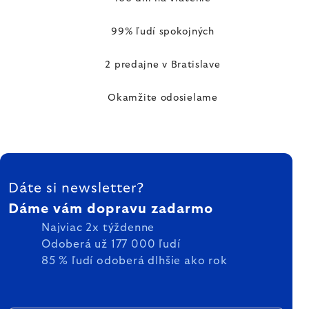
99% ľudí spokojných
2 predajne v Bratislave
Okamžite odosielame
ZÁPÄTIE
Dáte si newsletter?
Dáme vám dopravu zadarmo
Najviac 2x týždenne
Odoberá už 177 000 ľudí
85 % ľudí odoberá dlhšie ako rok