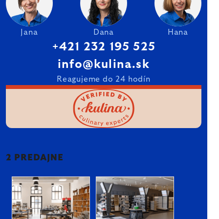
Jana
Dana
Hana
+421 232 195 525
info@kulina.sk
Reagujeme do 24 hodín
2 PREDAJNE