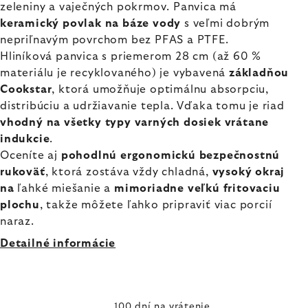
zeleniny a vaječných pokrmov. Panvica má
keramický povlak na báze vody
s veľmi dobrým
nepriľnavým povrchom bez PFAS a PTFE.
Hliníková panvica s priemerom 28 cm (až 60 %
materiálu je recyklovaného) je vybavená
základňou
Cookstar
, ktorá umožňuje optimálnu absorpciu,
distribúciu a udržiavanie tepla. Vďaka tomu je riad
vhodný na všetky typy varných dosiek vrátane
indukcie
.
Oceníte aj
pohodlnú ergonomickú bezpečnostnú
rukoväť
, ktorá zostáva vždy chladná,
vysoký okraj
na
ľahké miešanie a
mimoriadne veľkú fritovaciu
plochu
, takže môžete ľahko pripraviť viac porcií
naraz.
Detailné informácie
100 dní na vrátenie