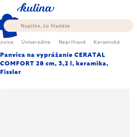
Prejsť
na
obsah
nvice
Univerzálne
Nepriľnavé
Keramické
Panvica na vyprážanie CERATAL
COMFORT 28 cm, 3,2 l, keramika,
Fissler