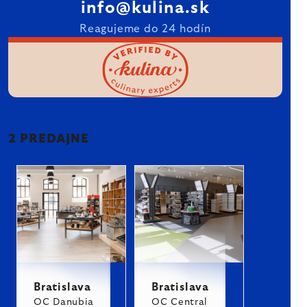
info@kulina.sk
Reagujeme do 24 hodín
2 PREDAJNE
Bratislava
Bratislava
OC Danubia
OC Central