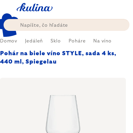
Prejsť
na
obsah
Domov
Jedáleň
Sklo
Poháre
Na víno
Pohár na biele víno STYLE, sada 4 ks,
440 ml, Spiegelau