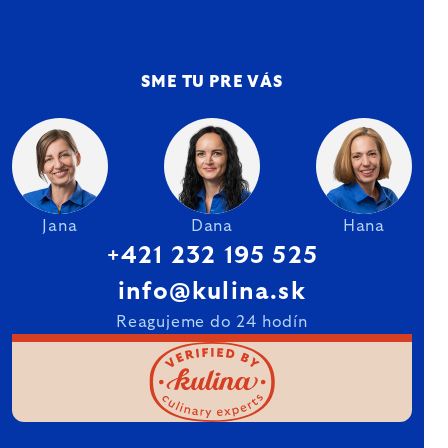
SME TU PRE VÁS
Jana
Dana
Hana
+421 232 195 525
info@kulina.sk
Reagujeme do 24 hodín