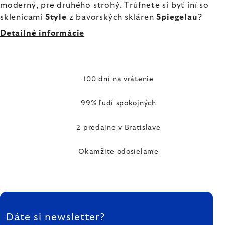
moderný, pre druhého strohý. Trúfnete si byť iní so
sklenicami
Style
z bavorských skláren
Spiegelau
?
Detailné informácie
100 dní na vrátenie
99% ľudí spokojných
2 predajne v Bratislave
Okamžite odosielame
ZÁPÄTIE
Dáte si newsletter?