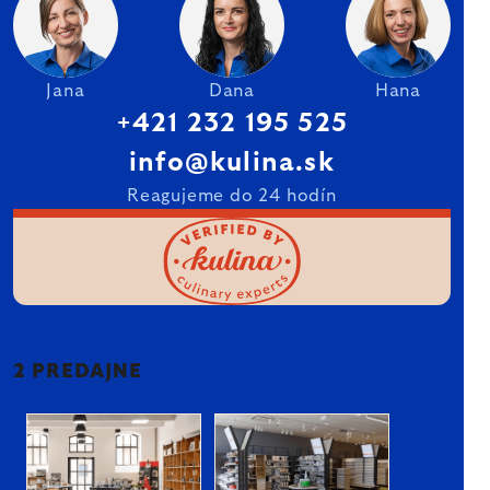
Jana
Dana
Hana
+421 232 195 525
info@kulina.sk
Reagujeme do 24 hodín
2 PREDAJNE