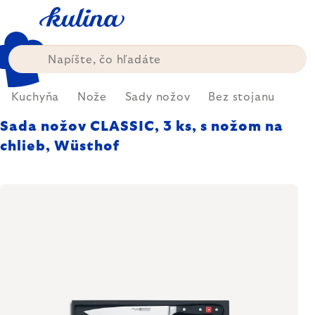
Prejsť
na
obsah
Kuchyňa
Nože
Sady nožov
Bez stojanu
Sada nožov CLASSIC, 3 ks, s nožom na
chlieb, Wüsthof