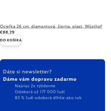
Ocieľka 26 cm, diamantová, čierna, plast, Wüsthof
€88,29
DO KOŠÍKA
ZÁPÄTIE
Dáte si newsletter?
Dáme vám dopravu zadarmo
Najviac 2x týždenne
Odoberá už 177 000 ľudí
85 % ľudí odoberá dlhšie ako rok