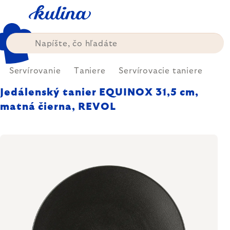
Prejsť
na
obsah
Servírovanie
Taniere
Servírovacie taniere
Jedálenský tanier EQUINOX 31,5 cm,
matná čierna, REVOL