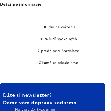
Detailné informácie
100 dní na vrátenie
99% ľudí spokojných
2 predajne v Bratislave
Okamžite odosielame
ZÁPÄTIE
Dáte si newsletter?
Dáme vám dopravu zadarmo
Najviac 2x týždenne