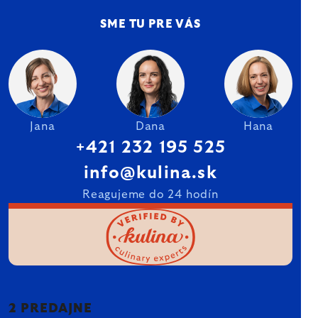
SME TU PRE VÁS
Jana
Dana
Hana
+421 232 195 525
info@kulina.sk
Reagujeme do 24 hodín
2 PREDAJNE