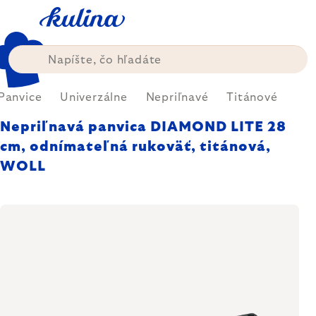
Prejsť
na
obsah
Panvice
Univerzálne
Nepriľnavé
Titánové
Nepriľnavá panvica DIAMOND LITE 28
cm, odnímateľná rukoväť, titánová,
WOLL