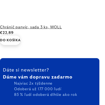
Chránič panvíc, sada 3 ks, WOLL
€22,89
DO KOŠÍKA
ZÁPÄTIE
Dáte si newsletter?
Dáme vám dopravu zadarmo
Najviac 2x týždenne
Odoberá už 177 000 ľudí
85 % ľudí odoberá dlhšie ako rok