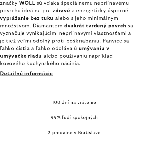
značky
WOLL
sú vďaka špeciálnemu nepriľnavému
povrchu ideálne pre
zdravé
a energeticky úsporné
vyprážanie bez tuku
alebo s jeho minimálnym
množstvom. Diamantom
dvakrát tvrdený povrch
sa
vyznačuje vynikajúcimi nepriľnavými vlastnosťami a
je tiež veľmi odolný proti poškriabaniu. Panvice sa
ľahko čistia a ľahko odolávajú
umývaniu v
umývačke riadu
alebo používaniu napríklad
kovového kuchynského náčinia.
Detailné informácie
100 dní na vrátenie
99% ľudí spokojných
2 predajne v Bratislave