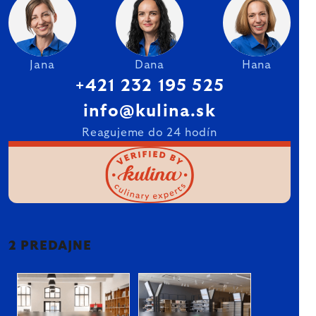
Jana
Dana
Hana
+421 232 195 525
info@kulina.sk
Reagujeme do 24 hodín
2 PREDAJNE