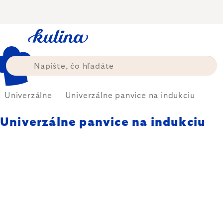
Prejsť
na
obsah
Univerzálne
Univerzálne panvice na indukciu
Univerzálne panvice na indukciu