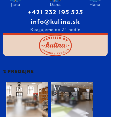
Jana
Dana
Hana
+421 232 195 525
info@kulina.sk
Reagujeme do 24 hodín
2 PREDAJNE