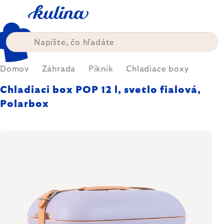
Prejsť
na
obsah
Domov
Záhrada
Piknik
Chladiace boxy
Chladiaci box POP 12 l, svetlo fialová,
Polarbox