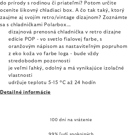
do prírody s rodinou či priateľmi? Potom určite
oceníte šikovný chladiaci box. A čo tak taký, ktorý
zaujme aj svojím retro/vintage dizajnom? Zoznámte
sa s chladničkami Polarbox...
dizajnová prenosná chladnička v retro dizajne
edície POP - vo svetlo fialovej farbe, s
oranžovým nápisom as nastaviteľným popruhom
z eko koža vo farbe loga - bude vždy
stredobodom pozornosti
je veľmi ľahký, odolný a má vynikajúce izolačné
vlastnosti
udržuje teplotu 5-15 °C až 24 hodín
Detailné informácie
100 dní na vrátenie
99% ľudí spokojných