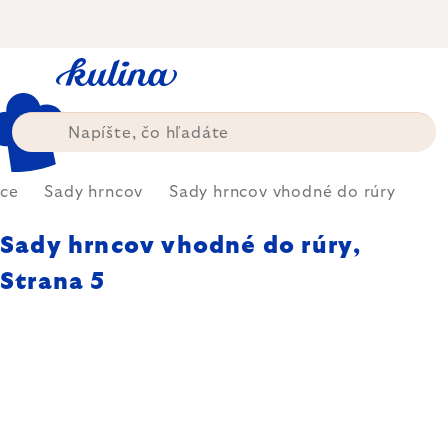
Prejsť
na
obsah
ce
Sady hrncov
Sady hrncov vhodné do rúry
Sady hrncov vhodné do rúry
,
Strana 5