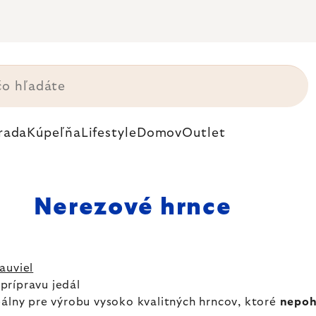
rada
Kúpeľňa
Lifestyle
Domov
Outlet
Nerezové hrnce
auviel
prípravu jedál
eálny pre výrobu vysoko kvalitných hrncov, ktoré
nepoh