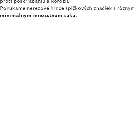
proti poškriabaniu a korózii.
Ponúkame nerezové hrnce špičkových značiek s rôznym
minimálnym množstvom tuku
.