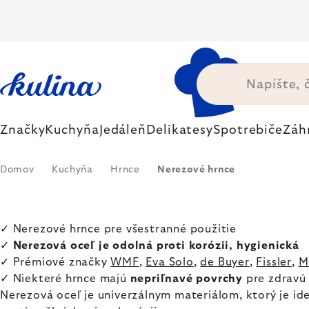
Prejsť
na
obsah
Značky
Kuchyňa
Jedáleň
Delikatesy
Spotrebiče
Záh
Domov
Kuchyňa
Hrnce
Nerezové hrnce
✓ Nerezové hrnce pre všestranné použitie
✓
Nerezová oceľ je odolná proti korózii, hygienická
✓ Prémiové značky
WMF
,
Eva Solo
,
de Buyer
,
Fissler
,
M
✓ Niekteré hrnce majú
nepriľnavé povrchy
pre zdravú 
Nerezová oceľ je univerzálnym materiálom, ktorý je id