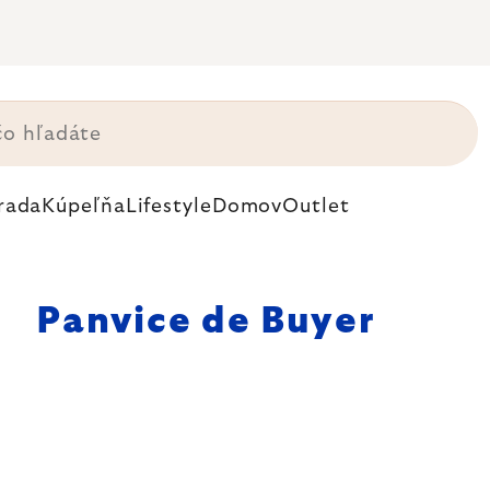
rada
Kúpeľňa
Lifestyle
Domov
Outlet
Panvice de Buyer