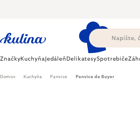
Prejsť
na
obsah
Značky
Kuchyňa
Jedáleň
Delikatesy
Spotrebiče
Záh
Domov
Kuchyňa
Panvice
Panvice de Buyer