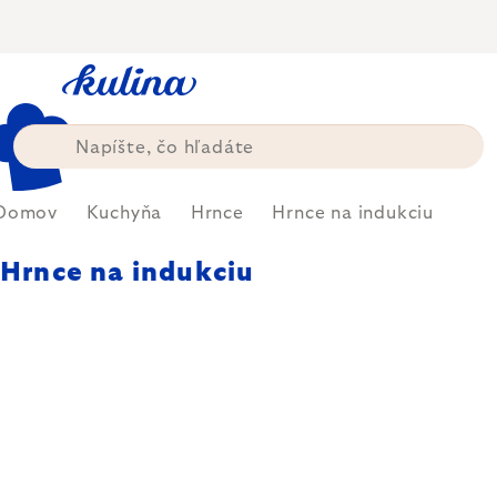
Prejsť
na
obsah
Domov
Kuchyňa
Hrnce
Hrnce na indukciu
Hrnce na indukciu