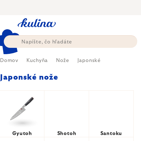
Prejsť
na
obsah
Domov
Kuchyňa
Nože
Japonské
Japonské nože
Gyutoh
Shotoh
Santoku